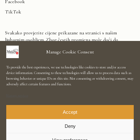
Facebook
TikTok
Svakako provjerite cijene prikazane na stranici s našim
ljubaznim osobljem. Zbog čestih promjena može doći do
odstupanja. Unaprijed zahvaljujemo na razumijevanju.
Manage Cookie Consent
Kontaktirajte nas
To provide the best experiences, we use technologies like cookies to store and/or access
device information. Consenting to these technologies will allow us to process data such as
Showroom Salon
browsing behavior or unique IDs on this site. Not consenting or withdrawing consent, may
adversely affect certain features and functions.
Uvjeti korištenja
Manage services
Informacije
Raskid ugovora
Accept
Deny
Zbog različitih prikaza boja na ekranima, moguća su manja