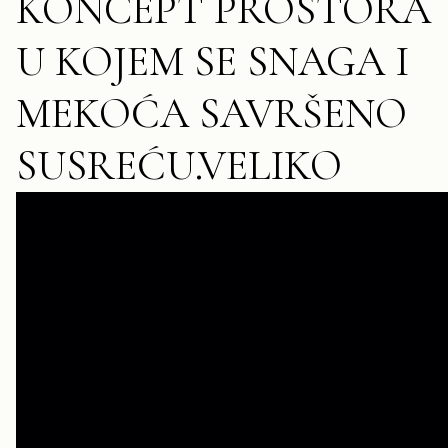
KONCEPT PROSTORA
U KOJEM SE SNAGA I
MEKOĆA SAVRŠENO
SUSREĆU.VELIKO