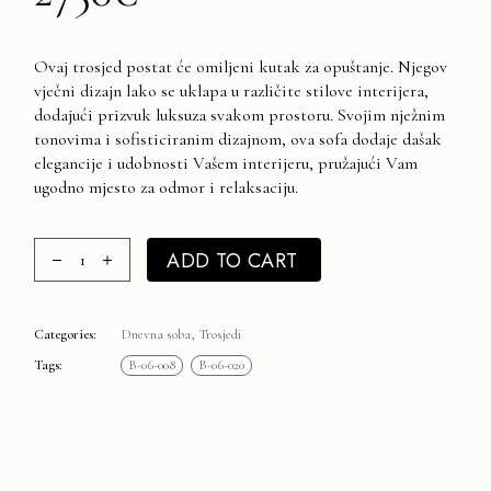
Ovaj trosjed postat će omiljeni kutak za opuštanje. Njegov
vječni dizajn lako se uklapa u različite stilove interijera,
dodajući prizvuk luksuza svakom prostoru. Svojim nježnim
tonovima i sofisticiranim dizajnom, ova sofa dodaje dašak
elegancije i udobnosti Vašem interijeru, pružajući Vam
ugodno mjesto za odmor i relaksaciju.
BENTLEY Trosjed 2750€ quantity
ADD TO CART
Categories:
Dnevna soba
,
Trosjedi
Tags:
B-06-008
B-06-020