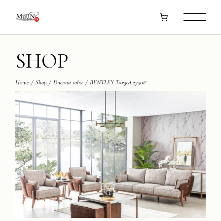
Skip
to
the
content
SHOP
Home
Shop
Dnevna soba
BENTLEY Trosjed 2750€