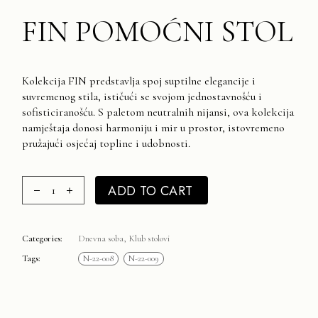
FIN POMOĆNI STOL
Kolekcija FIN predstavlja spoj suptilne elegancije i
suvremenog stila, ističući se svojom jednostavnošću i
sofisticiranošću. S paletom neutralnih nijansi, ova kolekcija
namještaja donosi harmoniju i mir u prostor, istovremeno
pružajući osjećaj topline i udobnosti.
FIN pomoćni stol quantity
ADD TO CART
Categories:
Dnevna soba
,
Klub stolovi
Tags:
N-22-008
N-22-009