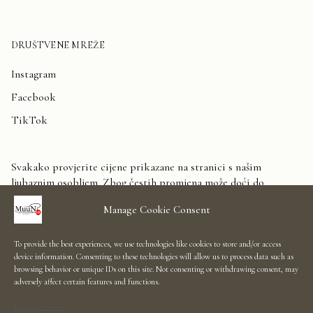
DRUŠTVENE MREŽE
Instagram
Facebook
TikTok
Svakako provjerite cijene prikazane na stranici s našim
ljubaznim osobljem. Zbog čestih promjena može doći do
odstupanja. Unaprijed zahvaljujemo na razumijevanju.
Manage Cookie Consent
Kontaktirajte nas
To provide the best experiences, we use technologies like cookies to store and/or access
device information. Consenting to these technologies will allow us to process data such as
Showroom Salon
browsing behavior or unique IDs on this site. Not consenting or withdrawing consent, may
adversely affect certain features and functions.
Uvjeti korištenja
Manage services