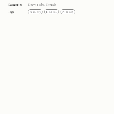
Categories:
Dnevna soba
,
Komode
Tags:
N-22-005
N-22-006
N-22-007