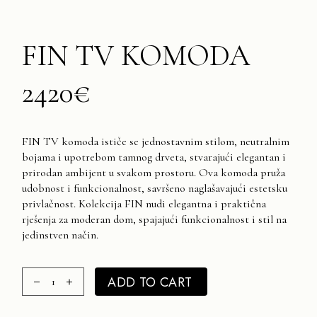
FIN TV KOMODA
2420€
FIN TV komoda ističe se jednostavnim stilom, neutralnim
bojama i upotrebom tamnog drveta, stvarajući elegantan i
prirodan ambijent u svakom prostoru. Ova komoda pruža
udobnost i funkcionalnost, savršeno naglašavajući estetsku
privlačnost. Kolekcija FIN nudi elegantna i praktična
rješenja za moderan dom, spajajući funkcionalnost i stil na
jedinstven način.
FIN TV komoda 2420€ quantity
ADD TO CART