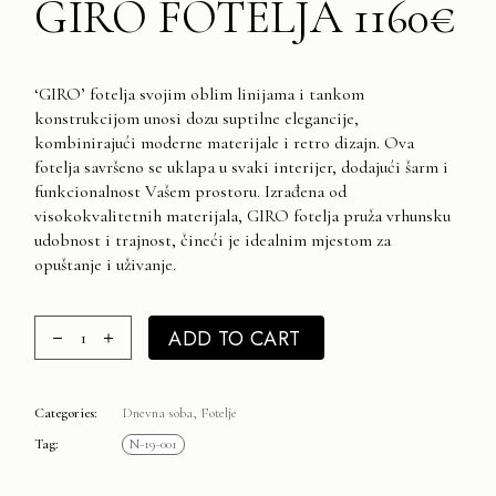
GIRO FOTELJA 1160€
‘GIRO’ fotelja svojim oblim linijama i tankom
konstrukcijom unosi dozu suptilne elegancije,
kombinirajući moderne materijale i retro dizajn. Ova
fotelja savršeno se uklapa u svaki interijer, dodajući šarm i
funkcionalnost Vašem prostoru. Izrađena od
visokokvalitetnih materijala, GIRO fotelja pruža vrhunsku
udobnost i trajnost, čineći je idealnim mjestom za
opuštanje i uživanje.
GIRO Fotelja 1160€ quantity
ADD TO CART
Categories:
Dnevna soba
,
Fotelje
Tag:
N-19-001