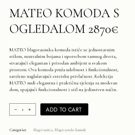
MATEO KOMODA S
OGLEDALOM 2870€
MATEO blagovaonska komoda ističe se jednostavnim
stilom, neutralnim bojama i upotrebom tamnog drveta,
stvarajući elegantan i prirodan ambijent u svakom
prostoru. Ova komoda pruža udobnost i funkcionalnost,
savršeno naglašavajući estetsku privlačnost. Kolekcija
MATEO nudi elegantna i praktična rješenja za moderan
dom, spajajući funkcionalnost i stil na jedinstven način.
MATEO komoda s ogledalom 2870€ quantity
ADD TO CART
Categories:
Blagovaonica
,
Blagovaonske komode