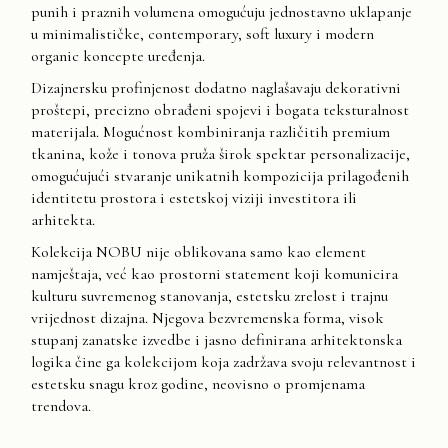
punih i praznih volumena omogućuju jednostavno uklapanje
u minimalističke, contemporary, soft luxury i modern
organic koncepte uređenja.
Dizajnersku profinjenost dodatno naglašavaju dekorativni
proštepi, precizno obrađeni spojevi i bogata teksturalnost
materijala. Mogućnost kombiniranja različitih premium
tkanina, kože i tonova pruža širok spektar personalizacije,
omogućujući stvaranje unikatnih kompozicija prilagođenih
identitetu prostora i estetskoj viziji investitora ili
arhitekta.
Kolekcija NOBU nije oblikovana samo kao element
namještaja, već kao prostorni statement koji komunicira
kulturu suvremenog stanovanja, estetsku zrelost i trajnu
vrijednost dizajna. Njegova bezvremenska forma, visok
stupanj zanatske izvedbe i jasno definirana arhitektonska
logika čine ga kolekcijom koja zadržava svoju relevantnost i
estetsku snagu kroz godine, neovisno o promjenama
trendova.