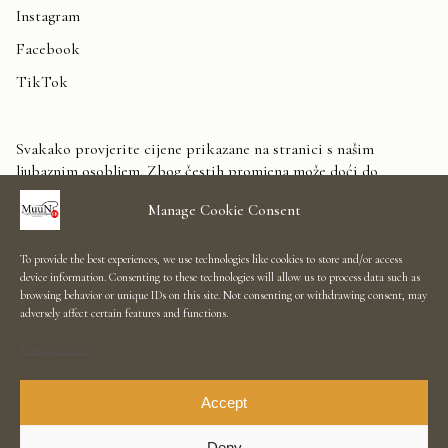
Instagram
Facebook
TikTok
Svakako provjerite cijene prikazane na stranici s našim
ljubaznim osobljem. Zbog čestih promjena može doći do
odstupanja. Unaprijed zahvaljujemo na razumijevanju.
Manage Cookie Consent
Kontaktirajte nas
To provide the best experiences, we use technologies like cookies to store and/or access
device information. Consenting to these technologies will allow us to process data such as
Showroom Salon
browsing behavior or unique IDs on this site. Not consenting or withdrawing consent, may
adversely affect certain features and functions.
Uvjeti korištenja
Manage services
Informacije
Raskid ugovora
Accept
Deny