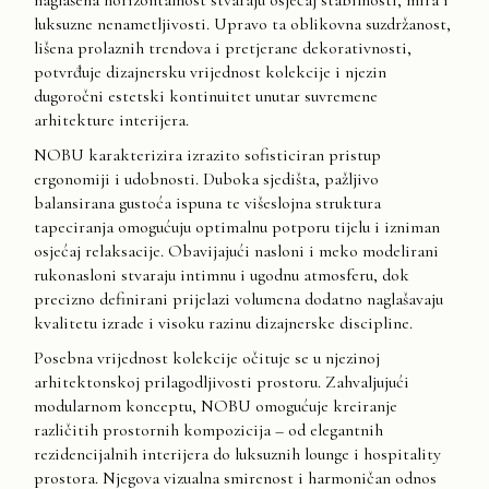
naglašena horizontalnost stvaraju osjećaj stabilnosti, mira i
luksuzne nenametljivosti. Upravo ta oblikovna suzdržanost,
lišena prolaznih trendova i pretjerane dekorativnosti,
potvrđuje dizajnersku vrijednost kolekcije i njezin
dugoročni estetski kontinuitet unutar suvremene
arhitekture interijera.
NOBU karakterizira izrazito sofisticiran pristup
ergonomiji i udobnosti. Duboka sjedišta, pažljivo
balansirana gustoća ispuna te višeslojna struktura
tapeciranja omogućuju optimalnu potporu tijelu i izniman
osjećaj relaksacije. Obavijajući nasloni i meko modelirani
rukonasloni stvaraju intimnu i ugodnu atmosferu, dok
precizno definirani prijelazi volumena dodatno naglašavaju
kvalitetu izrade i visoku razinu dizajnerske discipline.
Posebna vrijednost kolekcije očituje se u njezinoj
arhitektonskoj prilagodljivosti prostoru. Zahvaljujući
modularnom konceptu, NOBU omogućuje kreiranje
različitih prostornih kompozicija – od elegantnih
rezidencijalnih interijera do luksuznih lounge i hospitality
prostora. Njegova vizualna smirenost i harmoničan odnos