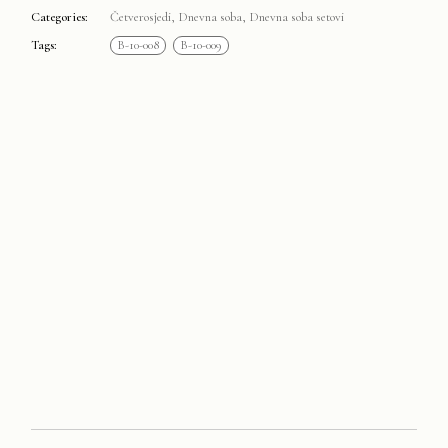
Categories:
Četverosjedi
,
Dnevna soba
,
Dnevna soba setovi
Tags:
B-10-008
B-10-009