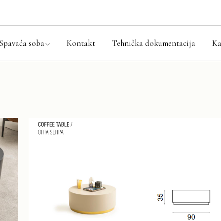
aća soba setovi
ni kreveti
Spavaća soba
Kontakt
Tehnička dokumentacija
Ka
ari
i ormarići
ode
Spavaća soba setovi
aci i prostirke
Bračni kreveti
Ormari
Noćni ormarići
Komode
Madraci i prostirke