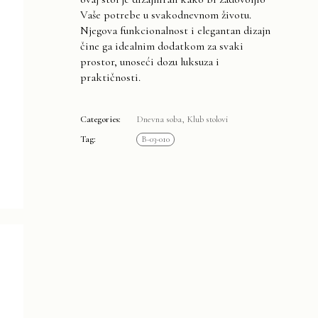
Vaše potrebe u svakodnevnom životu.
Njegova funkcionalnost i elegantan dizajn
čine ga idealnim dodatkom za svaki
prostor, unoseći dozu luksuza i
praktičnosti.
Categories:
Dnevna soba
,
Klub stolovi
Tag:
B-03-010