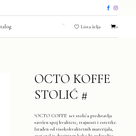
talog
Lista želja
0
OCTO KOFFE
STOLIĆ #
‘OCTO COFFE set stolića predstavlja
savršen spoj kvalitete, trajnosti i estetike.
Izrađen od visokokvalitetnih materijala,
ovaj stol je dizajniran kako bi zadovoljio