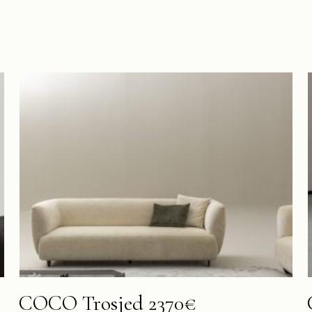
COCO Trosjed 2370€