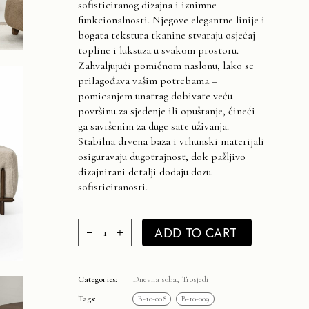
sofisticiranog dizajna i iznimne
funkcionalnosti. Njegove elegantne linije i
bogata tekstura tkanine stvaraju osjećaj
topline i luksuza u svakom prostoru.
Zahvaljujući pomičnom naslonu, lako se
prilagođava vašim potrebama –
pomicanjem unatrag dobivate veću
površinu za sjedenje ili opuštanje, čineći
ga savršenim za duge sate uživanja.
Stabilna drvena baza i vrhunski materijali
osiguravaju dugotrajnost, dok pažljivo
dizajnirani detalji dodaju dozu
sofisticiranosti.
ROLEX Trosjed 3040€ quantity
ADD TO CART
Categories:
Dnevna soba
,
Trosjedi
Tags:
B-10-008
B-10-009