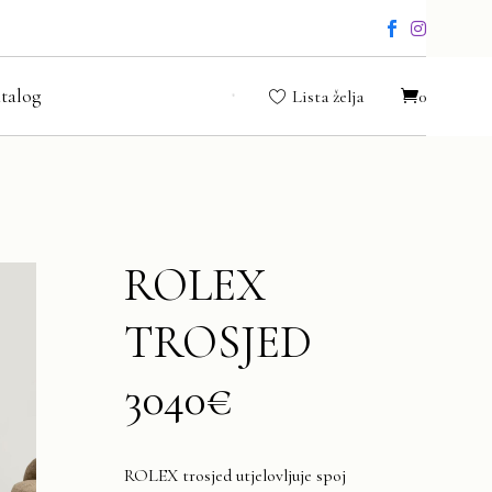
talog
Lista želja
0
ROLEX
TROSJED
3040€
ROLEX trosjed utjelovljuje spoj