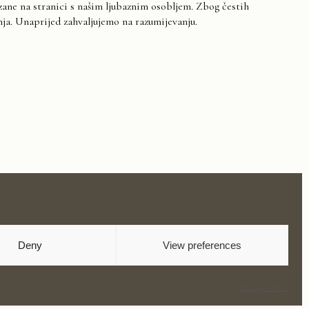
zane na stranici s našim ljubaznim osobljem. Zbog čestih
a. Unaprijed zahvaljujemo na razumijevanju.
Deny
View preferences
Manage services