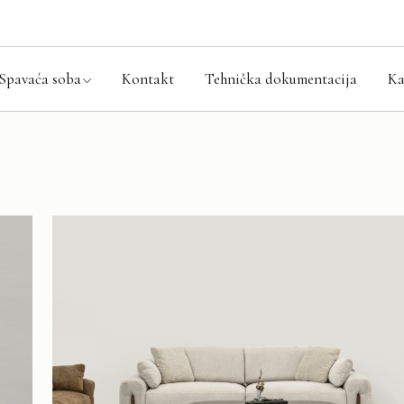
aća soba setovi
ni kreveti
Spavaća soba
Kontakt
Tehnička dokumentacija
Ka
ari
i ormarići
ode
Spavaća soba setovi
aci i prostirke
Bračni kreveti
Ormari
Noćni ormarići
Komode
Madraci i prostirke