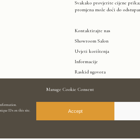
Svakako provjerite cijene prika
promjena može doći do odstupanj
Kontaktirajte nas
Showroom Salon
Uvjeti korištenja
Informacije
Raskid ugovora
Manage Cookie Consent
 information.
ique IDs on this site.
Accept
 odstupanja u nijansi i između