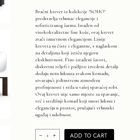
Bračni krevet iz kolekcije ‘SOHO’
predstavlja vrhunac elegancije i
sofisticiranog šarma. Izrađen od
visokokvalitetne fine kože, ovaj krevet
zrači izuzetnom elegancijom. Linije
kreveta su čiste i elegantne, s naglaskom
na detaljima koji ističu njegovu
ekskluzivnost. Fino izrađeni šavovi,
diskretni reljefi i pažljivo izvedeni detalji
dodaju notu luksuza svakom komadu,
stvarajući jedinstvenu atmosferu
profinjenosti i stila u vašoj spavaćoj sobi.
Ovaj krevet nije samo mjesto za spavanje,
već i središnji komad koji unosi luksuz i
eleganciju u prostor, pružajući vrhunski
ugođaj i udobnost.
SOHO Bračni krevet (160) 2500€ quantity
ADD TO CART