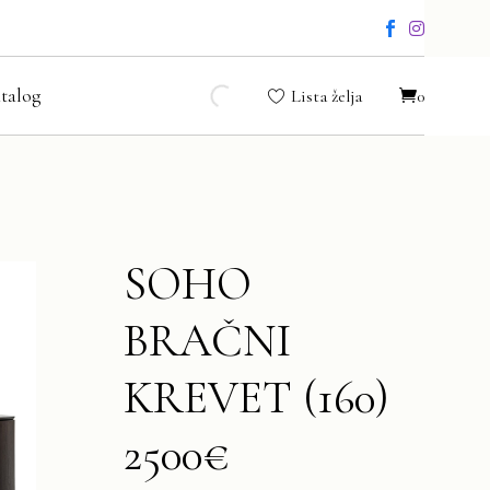
talog
Lista želja
0
SOHO
BRAČNI
KREVET (160)
2500€