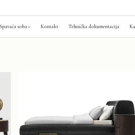
aća soba setovi
ni kreveti
Spavaća soba
Kontakt
Tehnička dokumentacija
Ka
ari
i ormarići
ode
Spavaća soba setovi
aci i prostirke
Bračni kreveti
Ormari
Noćni ormarići
Komode
Madraci i prostirke