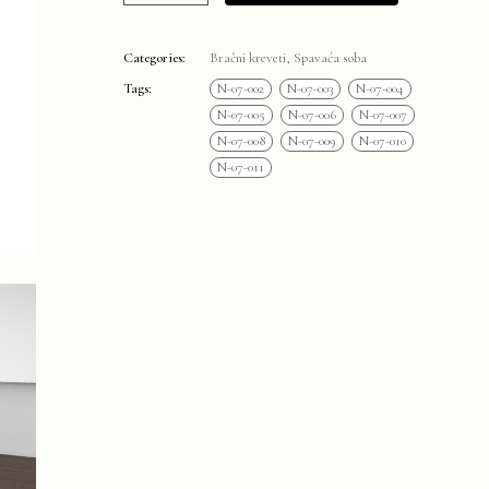
Categories:
Bračni kreveti
,
Spavaća soba
Tags:
N-07-002
N-07-003
N-07-004
N-07-005
N-07-006
N-07-007
N-07-008
N-07-009
N-07-010
N-07-011