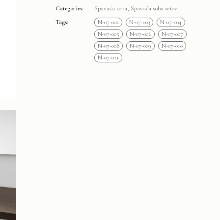
Categories:
Spavaća soba
,
Spavaća soba setovi
Tags:
N-07-002
N-07-003
N-07-004
N-07-005
N-07-006
N-07-007
N-07-008
N-07-009
N-07-010
N-07-011