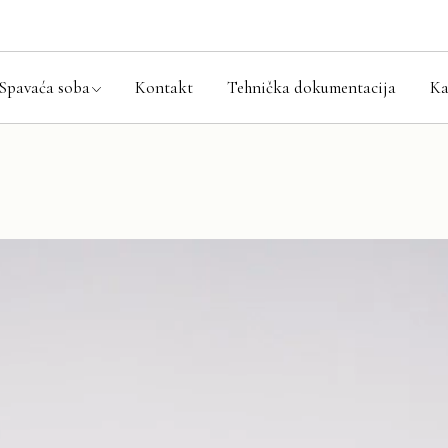
aća soba setovi
ni kreveti
Spavaća soba
Kontakt
Tehnička dokumentacija
Ka
ari
i ormarići
ode
Spavaća soba setovi
aci i prostirke
Bračni kreveti
Ormari
Noćni ormarići
Komode
Madraci i prostirke