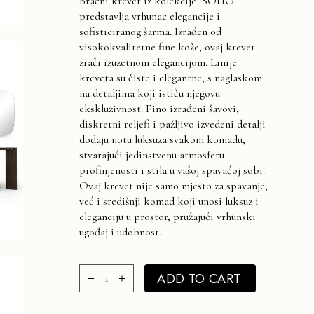
Bračni krevet iz kolekcije ‘SOHO’
predstavlja vrhunac elegancije i
sofisticiranog šarma. Izrađen od
visokokvalitetne fine kože, ovaj krevet
zrači izuzetnom elegancijom. Linije
kreveta su čiste i elegantne, s naglaskom
na detaljima koji ističu njegovu
ekskluzivnost. Fino izrađeni šavovi,
diskretni reljefi i pažljivo izvedeni detalji
dodaju notu luksuza svakom komadu,
stvarajući jedinstvenu atmosferu
profinjenosti i stila u vašoj spavaćoj sobi.
Ovaj krevet nije samo mjesto za spavanje,
već i središnji komad koji unosi luksuz i
eleganciju u prostor, pružajući vrhunski
ugođaj i udobnost.
SOHO Spavaća soba set 5600€ quantity
ADD TO CART