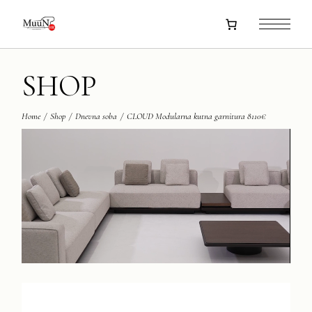
Skip
to
the
content
SHOP
Home
Shop
Dnevna soba
CLOUD Modularna kutna garnitura 8110€