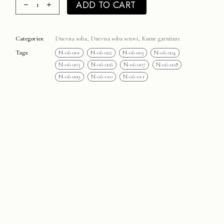
ADD TO CART
Categories:
Dnevna soba
,
Dnevna soba setovi
,
Kutne garniture
Tags:
N-06-001
N-06-002
N-06-003
N-06-004
N-06-005
N-06-006
N-06-007
N-06-008
N-06-009
N-06-010
N-06-011