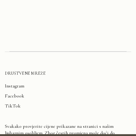
DRUŠTVENE MREŽE
Instagram
Facebook
TikTok
Svakako provjerite cijene prikazane na stranici s našim
ljubaznim osobljem. Zbog čestih promjena može doći do