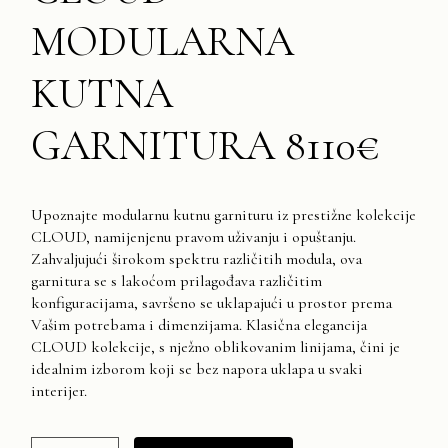
MODULARNA
KUTNA
GARNITURA 8110€
Upoznajte modularnu kutnu garnituru iz prestižne kolekcije
CLOUD, namijenjenu pravom uživanju i opuštanju.
Zahvaljujući širokom spektru različitih modula, ova
garnitura se s lakoćom prilagođava različitim
konfiguracijama, savršeno se uklapajući u prostor prema
Vašim potrebama i dimenzijama. Klasična elegancija
CLOUD kolekcije, s nježno oblikovanim linijama, čini je
idealnim izborom koji se bez napora uklapa u svaki
interijer.
CLOUD Modularna kutna garnitura 8110€ quantity